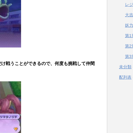
レ
大
妖
第1
第2
第3
だけ戦うことができるので、何度も挑戦して仲間
未分類
配列表