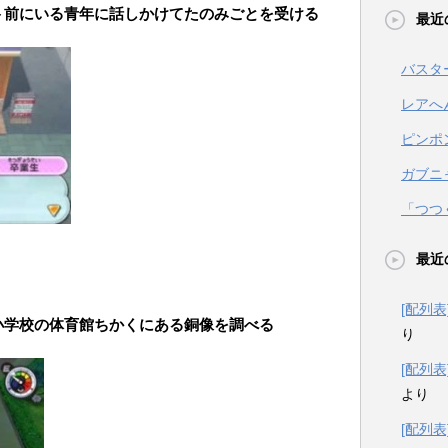
ト前にいる青年に話しかけてたのみごとを受ける
最近
バスタ
レアへ
ピンポ
ガブニ
「つつ
最近
[配列
小学校の体育館ちかくにある銅像を調べる
り
[配列
より
[配列