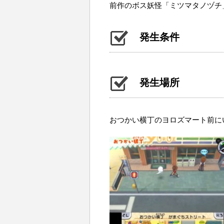
前作のボス妖怪「ミツマタノヅチ
発生条件
発生場所
おつかい横丁のヨロズマート前に