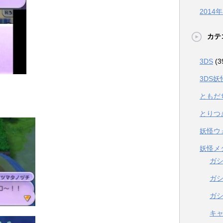
2014
カテ
3DS
(3
3DS
ともだ
とりつ
妖怪ウ
妖怪メ
ガ
ガ
ガ
キ