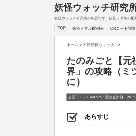
妖怪ウォッチ研究
妖怪ウォッチ研究所の所長です。妖怪メダルの配
TOP
妖怪メダル配列表
QRコード閲覧
ホーム
>
3DS妖怪ウォッチ2
>
たのみごと【元
界」の攻略（ミ
に）
公開日：
2014/07/29
: 最終更新日：2015/
あらすじ