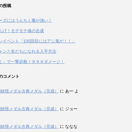
の投稿
ーズにはうんちく魔が強い！
んげ！モテモテ魂の合成
ンイベント「100回目にはアニ鬼が！！」
ャンと友だちになれる入手方法
く」で一撃必殺！９９９ダメージ！
のコメント
表]妖怪メダル古典メダル（完成）
に
あー
よ
表]妖怪メダル古典メダル（完成）
に
ジョー
表]妖怪メダル古典メダル（完成）
に
ななな