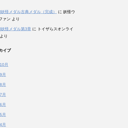
表]妖怪メダル古典メダル（完成）
に
妖怪ウ
ファン
より
表]妖怪メダル第3章
に
トイザらスオンライ
より
カイブ
年10月
年9月
年8月
年7月
年6月
年5月
年4月