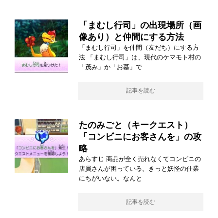
「まむし行司」の出現場所（画
像あり）と仲間にする方法
「まむし行司」を仲間（友だち）にする方
法 「まむし行司」は、現代のケマモト村の
「茂み」か「お墓」で
記事を読む
たのみごと（キークエスト）
「コンビニにお客さんを」の攻
略
あらすじ 商品が全く売れなくてコンビニの
店員さんが困っている。きっと妖怪の仕業
にちがいない。なんと
記事を読む