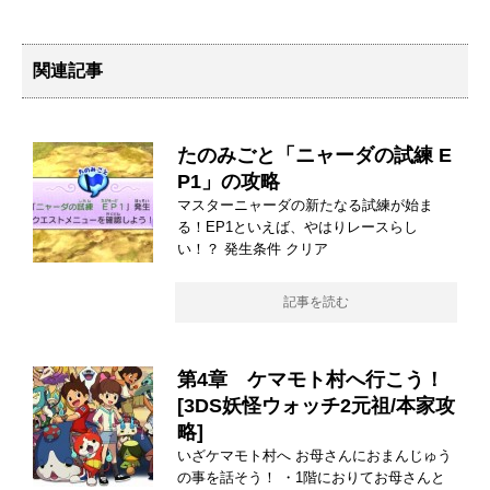
関連記事
たのみごと「ニャーダの試練 E
P1」の攻略
マスターニャーダの新たなる試練が始ま
る！EP1といえば、やはりレースらし
い！？ 発生条件 クリア
記事を読む
第4章 ケマモト村へ行こう！
[3DS妖怪ウォッチ2元祖/本家攻
略]
いざケマモト村へ お母さんにおまんじゅう
の事を話そう！ ・1階におりてお母さんと