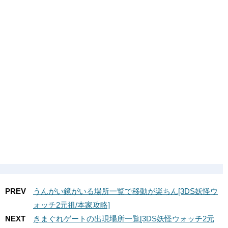
PREV
うんがい鏡がいる場所一覧で移動が楽ちん[3DS妖怪ウ
ォッチ2元祖/本家攻略]
NEXT
きまぐれゲートの出現場所一覧[3DS妖怪ウォッチ2元