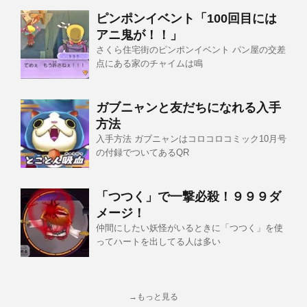
ピンポンイベント「100回目には
アニ鬼が！！」
さくら住宅街のピンポンイベント パン屋の交差
点にある家のチャイムは鳴
ガブニャンと友だちになれる入手
方法
入手方法 ガブニャンはコロコロコミック10月号
の付録でついてあるQR
「つつく」で一撃必殺！９９９ダ
メージ！
仲間にしたい妖怪がいるときに「つつく」を使
ってハートを出してる人は多い
→もっと見る