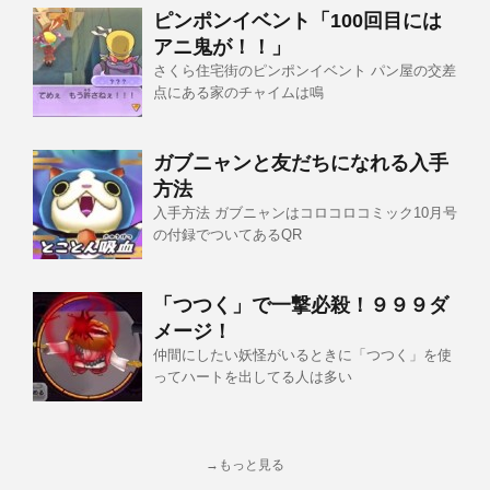
ピンポンイベント「100回目には
アニ鬼が！！」
さくら住宅街のピンポンイベント パン屋の交差
点にある家のチャイムは鳴
ガブニャンと友だちになれる入手
方法
入手方法 ガブニャンはコロコロコミック10月号
の付録でついてあるQR
「つつく」で一撃必殺！９９９ダ
メージ！
仲間にしたい妖怪がいるときに「つつく」を使
ってハートを出してる人は多い
→もっと見る