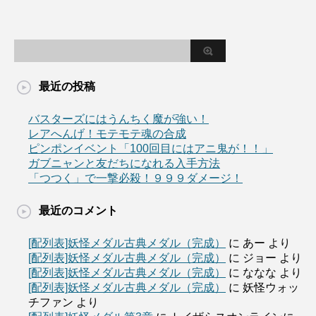
最近の投稿
バスターズにはうんちく魔が強い！
レアへんげ！モテモテ魂の合成
ピンポンイベント「100回目にはアニ鬼が！！」
ガブニャンと友だちになれる入手方法
「つつく」で一撃必殺！９９９ダメージ！
最近のコメント
[配列表]妖怪メダル古典メダル（完成）
に
あー
より
[配列表]妖怪メダル古典メダル（完成）
に
ジョー
より
[配列表]妖怪メダル古典メダル（完成）
に
ななな
より
[配列表]妖怪メダル古典メダル（完成）
に
妖怪ウォッ
チファン
より