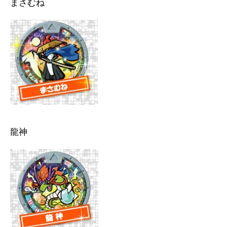
まさむね
龍神