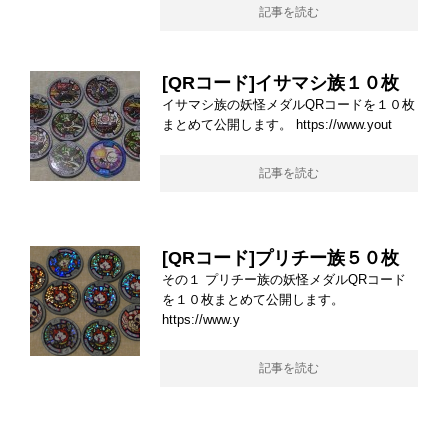
記事を読む
[QRコード]イサマシ族１０枚
イサマシ族の妖怪メダルQRコードを１０枚
まとめて公開します。 https://www.yout
記事を読む
[QRコード]プリチー族５０枚
その１ プリチー族の妖怪メダルQRコード
を１０枚まとめて公開します。
https://www.y
記事を読む