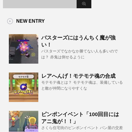
NEW ENTRY
バスターズにはうんちく魔が強
い！
バスターズでなかなか勝てない人も多いので
は？ 赤鬼は倒せるように
レアへんげ！モテモテ魂の合成
モテモテ魂とは？ モテモテ魂は、装備している
と敵が仲間になりやすくな
ピンポンイベント「100回目には
アニ鬼が！！」
さくら住宅街のピンポンイベント パン屋の交差