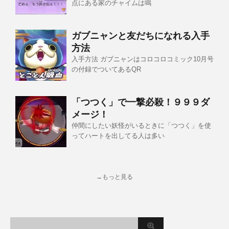
点にある家のチャイムは鳴
ガブニャンと友だちになれる入手
方法
入手方法 ガブニャンはコロコロコミック10月号
の付録でついてあるQR
「つつく」で一撃必殺！９９９ダ
メージ！
仲間にしたい妖怪がいるときに「つつく」を使
ってハートを出してる人は多い
→もっと見る