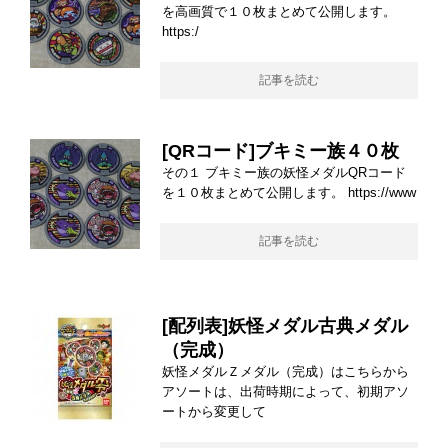
を高画質で１０枚まとめて公開します。
https:/
記事を読む
[QRコード]ブキミー族４０枚
その１ ブキミー族の妖怪メダルQRコード
を１０枚まとめて公開します。 https://www
記事を読む
[配列表]妖怪メダル古典メダル
（完成）
妖怪メダルＺメダル（完成）はこちらから
アソートは、出荷時期によって、初期アソ
ートから変更して