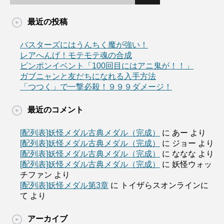
最近の投稿
バスターズにはうんちく魔が強い！
レアへんげ！モテモテ魂の合成
ピンポンイベント「100回目にはアニ鬼が！！」
ガブニャンと友だちになれる入手方法
「つつく」で一撃必殺！９９９ダメージ！
最近のコメント
[配列表]妖怪メダル古典メダル（完成）
に
あー
より
[配列表]妖怪メダル古典メダル（完成）
に
ジョー
より
[配列表]妖怪メダル古典メダル（完成）
に
ななな
より
[配列表]妖怪メダル古典メダル（完成）
に
妖怪ウォッ
チファン
より
[配列表]妖怪メダル第3章
に
トイザらスオンラインに
て
より
アーカイブ