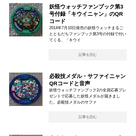
妖怪ウォッチファンブック第3
号付録「キウイニャン」のQR
コード
2014年7月10日発売の妖怪ウォッチまるご
とともだちファンブック第3号の付録で付い
てくる、「キウイ
記事を読む
必殺技メダル・サファイニャン
QRコードと音声
妖怪ウォッチファンブック2の全員応募プレ
ゼントで応募した妖怪メダルが届きまし
た。必殺技メダルのサファ
記事を読む