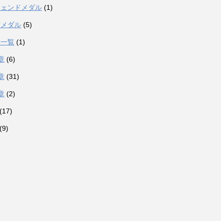
ジェンドメダル
(1)
吉メダル
(5)
力一覧
(1)
章
(6)
章
(31)
章
(2)
(17)
(9)