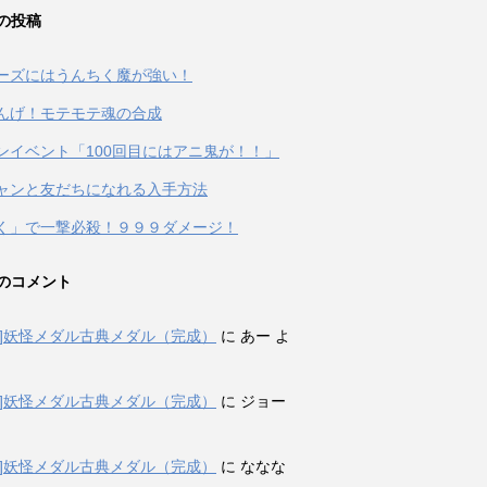
の投稿
ーズにはうんちく魔が強い！
んげ！モテモテ魂の合成
ンイベント「100回目にはアニ鬼が！！」
ャンと友だちになれる入手方法
く」で一撃必殺！９９９ダメージ！
のコメント
表]妖怪メダル古典メダル（完成）
に
あー
よ
表]妖怪メダル古典メダル（完成）
に
ジョー
表]妖怪メダル古典メダル（完成）
に
ななな