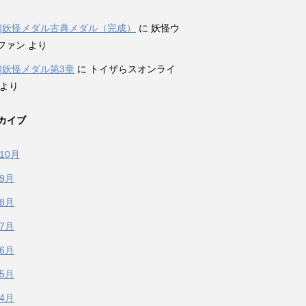
表]妖怪メダル古典メダル（完成）
に
妖怪ウ
ファン
より
表]妖怪メダル第3章
に
トイザらスオンライ
より
カイブ
年10月
年9月
年8月
年7月
年6月
年5月
年4月