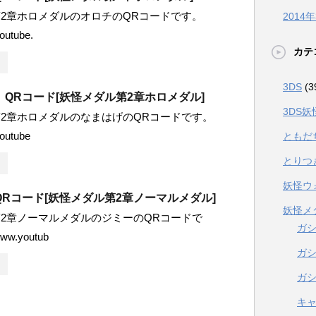
2章ホロメダルのオロチのQRコードです。
2014
outube.
カテ
3DS
(3
QRコード[妖怪メダル第2章ホロメダル]
3DS
2章ホロメダルのなまはげのQRコードです。
youtube
ともだ
とりつ
妖怪ウ
Rコード[妖怪メダル第2章ノーマルメダル]
妖怪メ
2章ノーマルメダルのジミーのQRコードで
ガ
www.youtub
ガ
ガ
キ