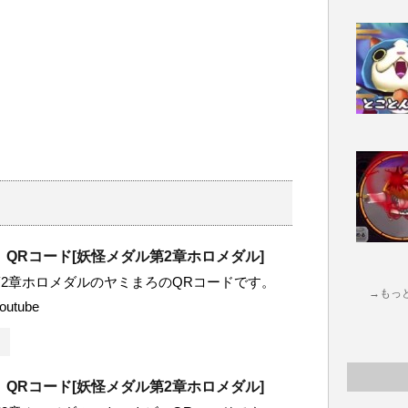
QRコード[妖怪メダル第2章ホロメダル]
2章ホロメダルのヤミまろのQRコードです。
→もっ
youtube
QRコード[妖怪メダル第2章ホロメダル]