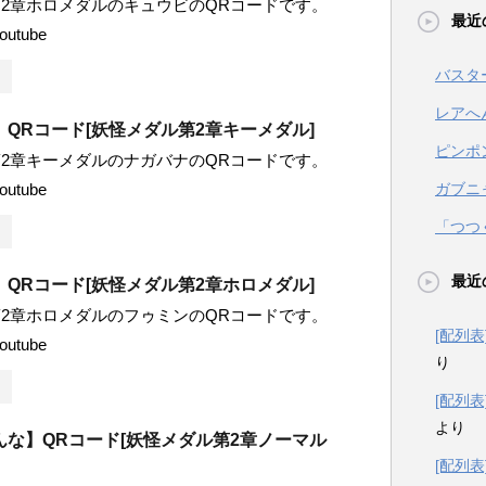
2章ホロメダルのキュウビのQRコードです。
最近
youtube
バスタ
レアへ
QRコード[妖怪メダル第2章キーメダル]
ピンポ
2章キーメダルのナガバナのQRコードです。
youtube
ガブニ
「つつ
最近
QRコード[妖怪メダル第2章ホロメダル]
2章ホロメダルのフゥミンのQRコードです。
[配列
youtube
り
[配列
より
んな】QRコード[妖怪メダル第2章ノーマル
[配列