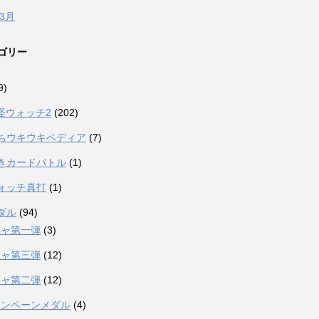
年3月
ゴリー
9)
妖怪ウォッチ2
(202)
ちウキウキペディア
(7)
きカードバトル
(1)
ォッチ真打
(1)
ダル
(94)
シャ第一弾
(3)
シャ第三弾
(12)
シャ第二弾
(12)
ャンペーンメダル
(4)